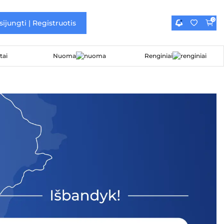
0
sijungti | Registruotis
Nuoma
Renginiai