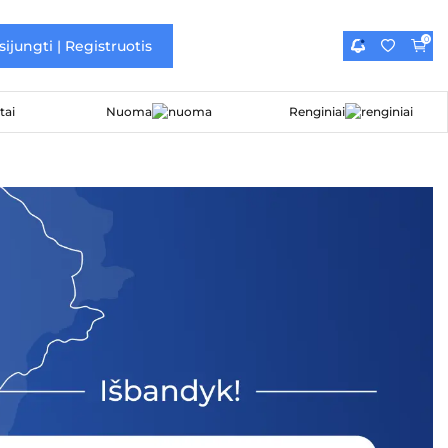
0
sijungti | Registruotis
Nuoma
Renginiai