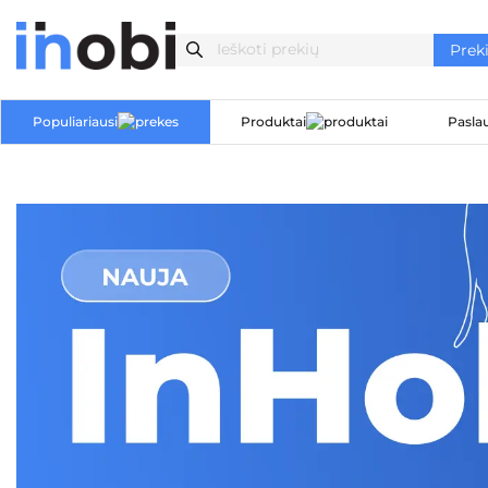
Populiariausi
Produktai
Pasla