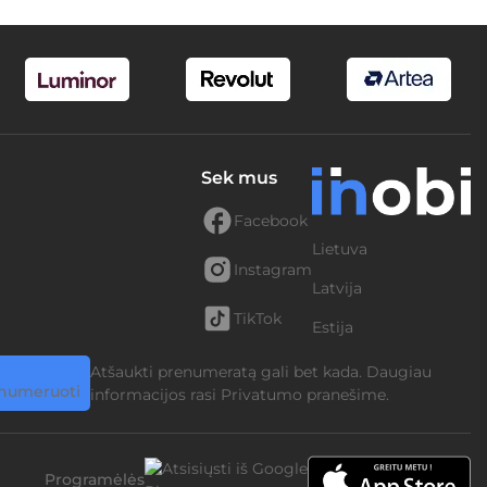
Sek mus
Facebook
Lietuva
Instagram
Latvija
TikTok
Estija
Atšaukti prenumeratą gali bet kada. Daugiau
informacijos rasi
Privatumo pranešime.
Programėlės