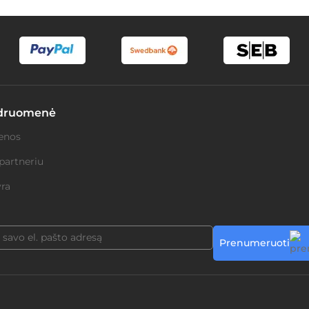
druomenė
enos
partneriu
ra
Prenumeruoti