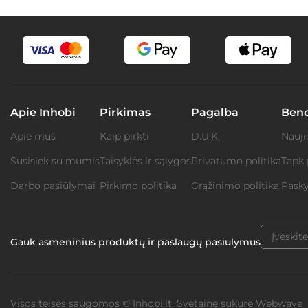
Apie Inhobi
Pirkimas
Pagalba
Ben
Apie mus
Kaip pirkti
D.U.K.
Nauji
Susisiek su mumis
Taisyklės ir sąlygos
Privatumo politika
Tapk 
Darbo pasiūlymai
Pirkimo politika
Grąžinimo politika
Pasky
Gauk asmeninius produktų ir paslaugų pasiūlymus
Visos teisės saugomos © Inhobi.lt. Svetainę sukūrė
Webwave