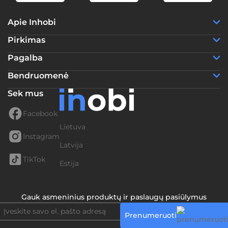
Apie Inhobi
Pirkimas
Pagalba
Bendruomenė
Sek mus
Facebook
Lietuva
Instagram
Latvija
TikTok
Estija
Gauk asmeninius produktų ir paslaugų pasiūlymus
Prenumeruoti