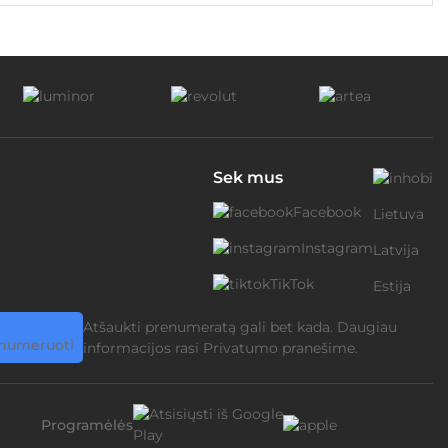
Sek mus
Facebook
Lietuva
Instagram
Latvija
TikTok
Estija
Atšaukti prenumeratą gali bet kada. Daugiau
informacijos rasi
Privatumo pranešime.
Programėlės