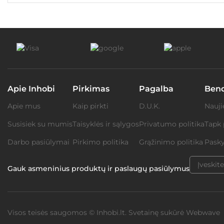
Apie Inhobi
Pirkimas
Pagalba
Ben
Apie mus
Kaip pirkti
D.U.K.
Nauji
Susisiek su mumis
Taisyklės ir sąlygos
Privatumo politika
Tapk 
Darbo pasiūlymai
Pirkimo politika
Grąžinimo politika
Pasky
Gauk asmeninius produktų ir paslaugų pasiūlymus
Visos teisės saugomos © Inhobi.lt. Svetainę sukūrė
Webwave