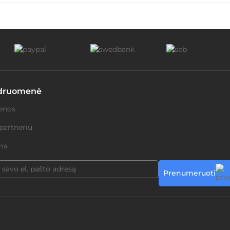
druomenė
enos
partneriu
ra
Prenumeruoti