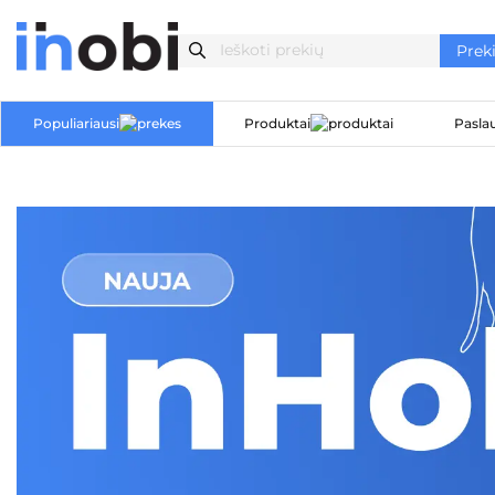
Populiariausi
Produktai
Pasla