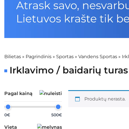
Bilietas
»
Pagrindinis
»
Sportas
»
Vandens Sportas
»
Irk
Irklavimo / baidarių turas
Pagal kainą
Produktų nerasta.
0€
500€
Vieta