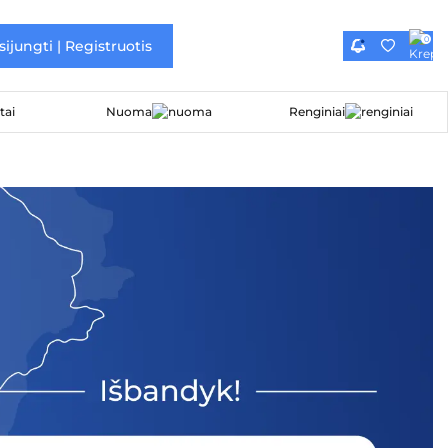
0
sijungti | Registruotis
Nuoma
Renginiai