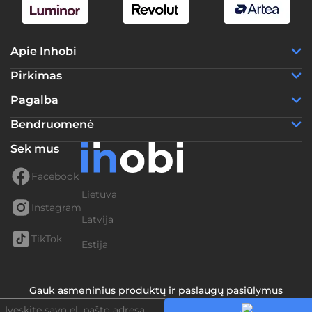
Apie Inhobi
Pirkimas
Pagalba
Bendruomenė
Sek mus
Facebook
Lietuva
Instagram
Latvija
TikTok
Estija
Gauk asmeninius produktų ir paslaugų pasiūlymus