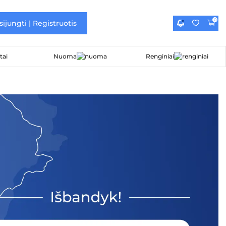
0
sijungti | Registruotis
Nuoma
Renginiai