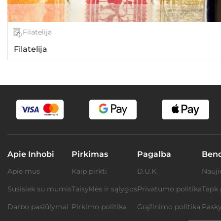
Filatelija
Filatelija
Apie Inhobi
Pirkimas
Pagalba
Ben
Apie mus
Kaip pirkti
D.U.K.
Nauji
Susisiek su mumis
Taisyklės ir sąlygos
Privatumo politika
Tapk 
Darbo pasiūlymai
Pirkimo politika
Grąžinimo politika
Pasky