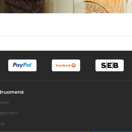
druomenė
enos
partneriu
ra