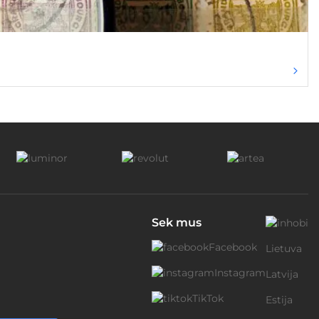
Sek mus
Facebook
Lietuva
Instagram
Latvija
TikTok
Estija