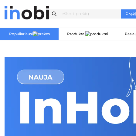
Populiariausi
Produktai
Pasla