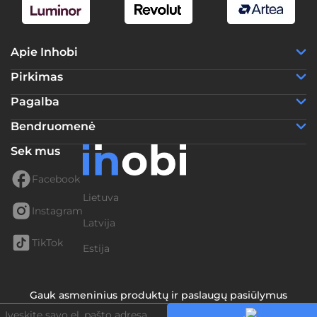
Apie Inhobi
Pirkimas
Pagalba
Bendruomenė
Sek mus
Facebook
Lietuva
Instagram
Latvija
TikTok
Estija
Gauk asmeninius produktų ir paslaugų pasiūlymus