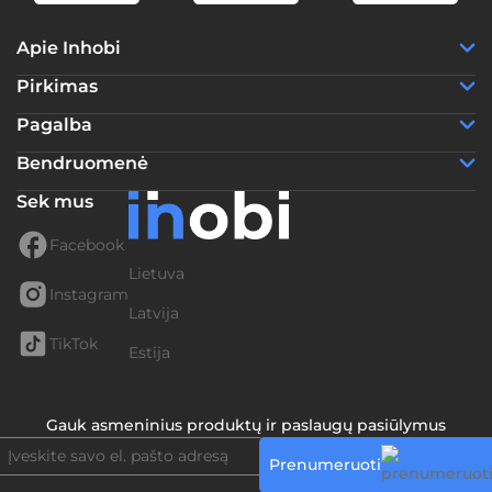
Apie Inhobi
Pirkimas
Pagalba
Bendruomenė
Sek mus
Facebook
Lietuva
Instagram
Latvija
TikTok
Estija
Gauk asmeninius produktų ir paslaugų pasiūlymus
Prenumeruoti