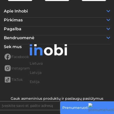
Apie Inhobi
Pirkimas
Pagalba
Bendruomenė
Sek mus
Facebook
Lietuva
Instagram
Latvija
TikTok
Estija
Gauk asmeninius produktų ir paslaugų pasiūlymus
Prenumeruoti