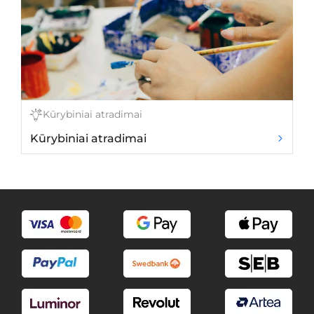
Kūrybiniai atradimai
Kūrybiniai atradimai
Dv