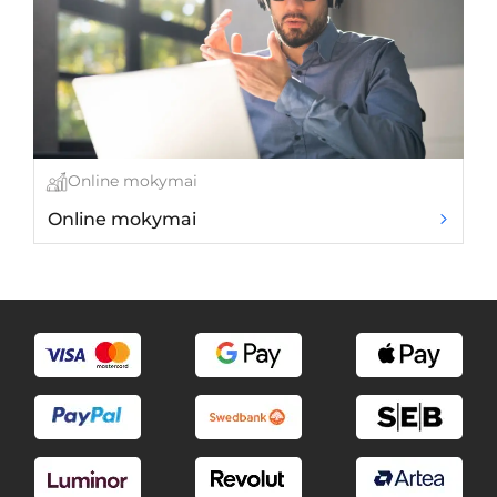
Online mokymai
Online mokymai
Fi