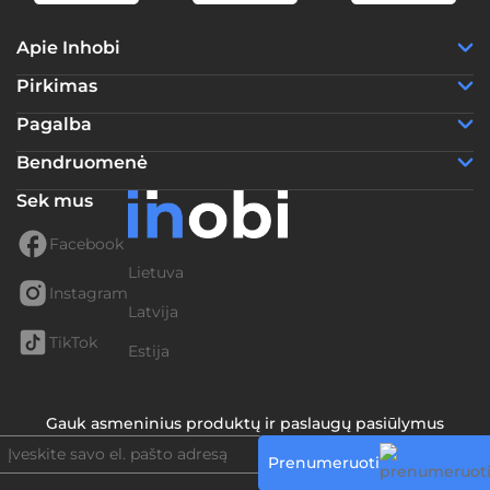
Apie Inhobi
Pirkimas
Pagalba
Bendruomenė
Sek mus
Facebook
Lietuva
Instagram
Latvija
TikTok
Estija
Gauk asmeninius produktų ir paslaugų pasiūlymus
Prenumeruoti