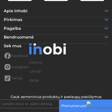
Apie Inhobi
Pirkimas
Pagalba
Bendruomenė
Sek mus
Facebook
Lietuva
Instagram
Latvija
TikTok
Estija
Gauk asmeninius produktų ir paslaugų pasiūlymus
Prenumeruoti