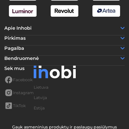
Apie Inhobi
Pirkimas
Pagalba
Bendruomenė
Sek mus
Facebook
Lietuva
Instagram
Latvija
TikTok
Estija
Gauk asmeninius produktų ir paslaugų pasiūlymus