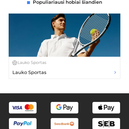
Populiariausi hobiai šiandien
Lauko Sportas
Lauko Sportas
Ra