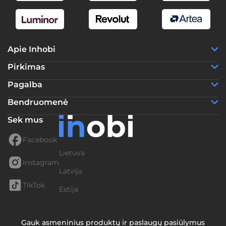
Apie Inhobi
Pirkimas
Pagalba
Bendruomenė
Sek mus
Facebook
Lietuva
Instagram
Latvija
TikTok
Estija
Gauk asmeninius produktų ir paslaugų pasiūlymus