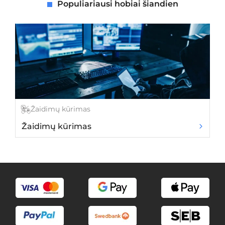
Populiariausi hobiai šiandien
Žaidimų kūrimas
Žaidimų kūrimas
Kū