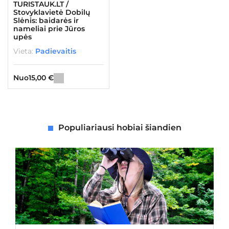
TURISTAUK.LT /
Stovyklavietė Dobilų
Slėnis: baidarės ir
nameliai prie Jūros
upės
Vieta:
Padievaitis
Nuo
15,00
€
Populiariausi hobiai šiandien