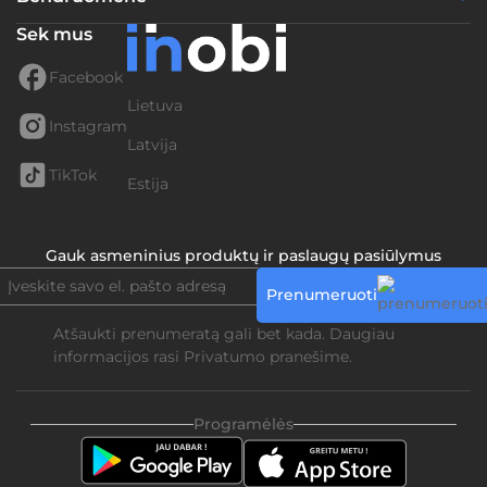
Sek mus
Facebook
Lietuva
Instagram
Latvija
TikTok
Estija
Gauk asmeninius produktų ir paslaugų pasiūlymus
Prenumeruoti
Atšaukti prenumeratą gali bet kada. Daugiau
informacijos rasi
Privatumo pranešime.
Programėlės