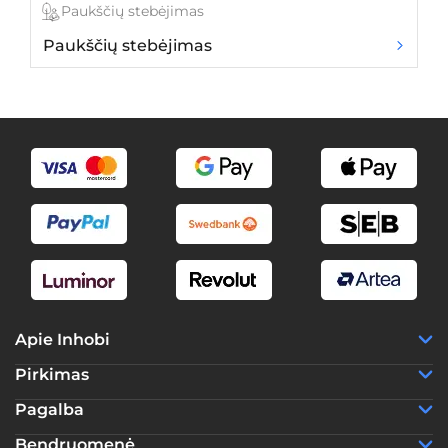
Paukščių stebėjimas
Paukščių stebėjimas
Žy
Apie Inhobi
Pirkimas
Pagalba
Bendruomenė