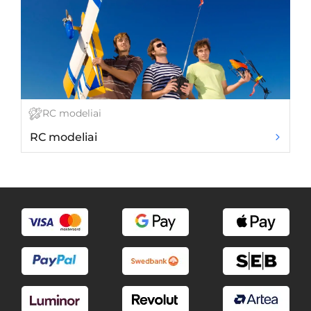
RC modeliai
RC modeliai
S