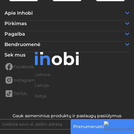
Apie Inhobi
Pirkimas
Pagalba
Bendruomenė
Sek mus
Facebook
Lietuva
Instagram
Latvija
TikTok
Estija
Gauk asmeninius produktų ir paslaugų pasiūlymus
Prenumeruoti