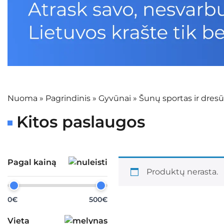
Nuoma
»
Pagrindinis
»
Gyvūnai
»
Šunų sportas ir dresū
Kitos paslaugos
Pagal kainą
Produktų nerasta.
0€
500€
Vieta