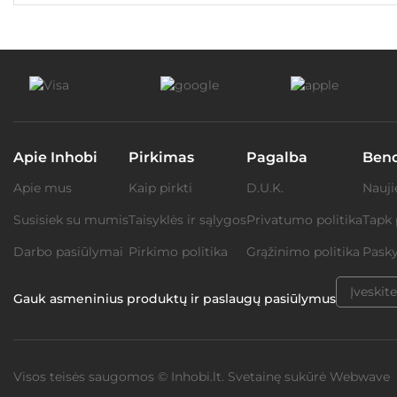
Apie Inhobi
Pirkimas
Pagalba
Ben
Apie mus
Kaip pirkti
D.U.K.
Nauji
Susisiek su mumis
Taisyklės ir sąlygos
Privatumo politika
Tapk 
Darbo pasiūlymai
Pirkimo politika
Grąžinimo politika
Pasky
Gauk asmeninius produktų ir paslaugų pasiūlymus
Visos teisės saugomos © Inhobi.lt. Svetainę sukūrė
Webwave