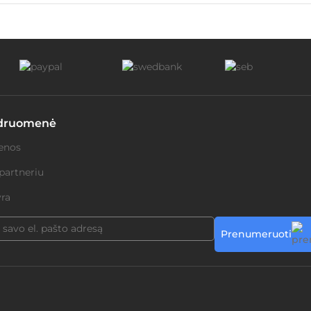
druomenė
enos
partneriu
ra
Prenumeruoti