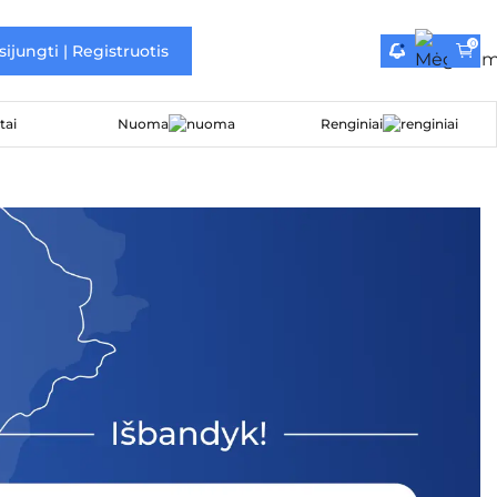
0
sijungti | Registruotis
Nuoma
Renginiai