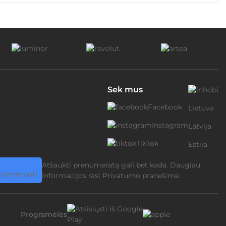
Sek mus
Facebook
Lietuva
Instagram
Latvija
TikTok
Estija
Atšaukti prenumeratą gali bet kada. Daugiau
informacijos rasi
Privatumo pranešime.
Programėlės