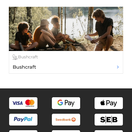
Bushcraft
Bushcraft
Ž