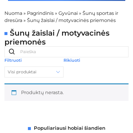
Nuoma
»
Pagrindinis
»
Gyvūnai
»
Šunų sportas ir
dresūra
»
Šunų žaislai / motyvacinės priemonės
Šunų žaislai / motyvacinės
priemonės
Filtruoti
Rikiuoti
Visi produktai
Produktų nerasta.
Populiariausi hobiai šiandien