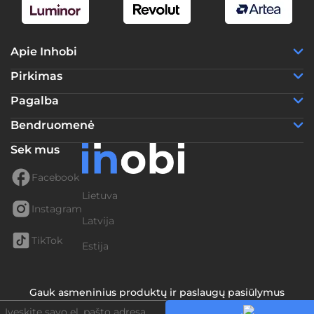
Apie Inhobi
Pirkimas
Pagalba
Bendruomenė
Sek mus
Facebook
Lietuva
Instagram
Latvija
TikTok
Estija
Gauk asmeninius produktų ir paslaugų pasiūlymus