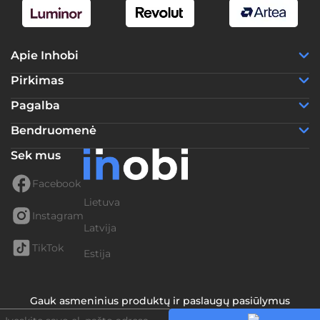
Apie Inhobi
Pirkimas
Pagalba
Bendruomenė
Sek mus
Facebook
Lietuva
Instagram
Latvija
TikTok
Estija
Gauk asmeninius produktų ir paslaugų pasiūlymus