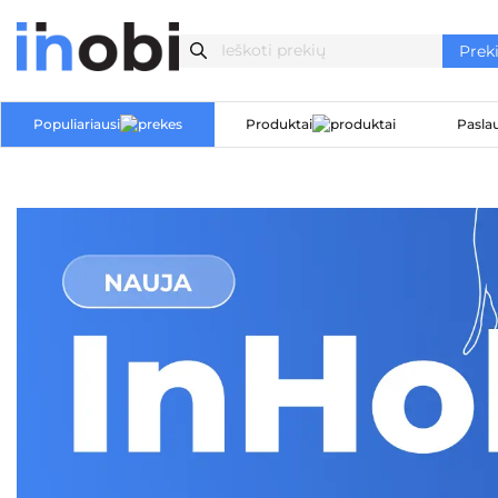
Populiariausi
Produktai
Pasla