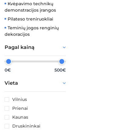
Kvėpavimo technikų
demonstracijos įrangos
Pilateso treniruokliai
Teminių jogos renginių
dekoracijos
Pagal kainą
0€
500€
Vieta
Vilnius
Prienai
Kaunas
Druskininkai