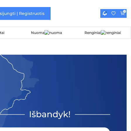
0
sijungti | Registruotis
Nuoma
Renginiai