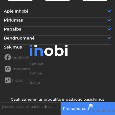
Apie Inhobi
Pirkimas
Pagalba
Bendruomenė
Sek mus
Facebook
Lietuva
Instagram
Latvija
TikTok
Estija
Gauk asmeninius produktų ir paslaugų pasiūlymus
Prenumeruoti