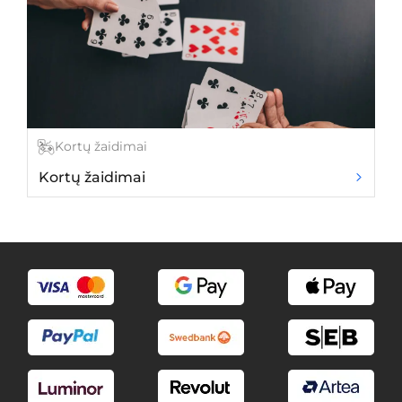
Kortų žaidimai
Kortų žaidimai
Ki