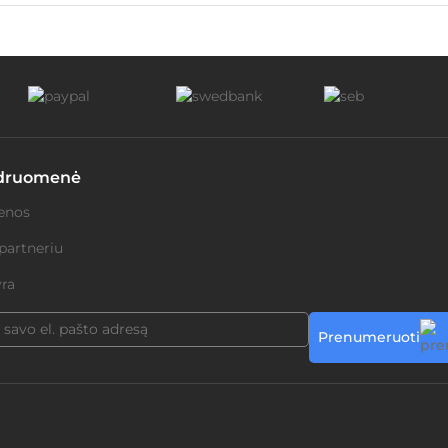
druomenė
enos
partneriu
ra
Prenumeruoti