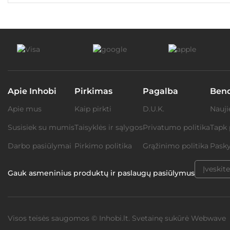
Apie Inhobi
Pirkimas
Pagalba
Ben
Apie mus
Kaip pirkti
D.U.K.
Nauji
Susisiek su mumis
Taisyklės ir sąlygos
Privatumo politika
Tapk 
Darbo pasiūlymai
Pirkimo politika
Grąžinimo politika
Pasky
Gauk asmeninius produktų ir paslaugų pasiūlymus
Visos teisės saugomos © Inhobi.lt. Svetainę sukūrė
Webwave