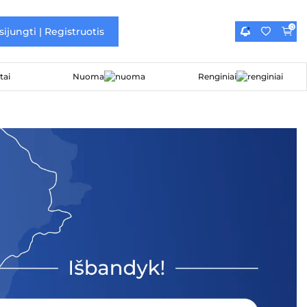
0
sijungti | Registruotis
Nuoma
Renginiai