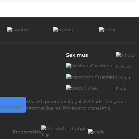
Sek mus
Facebook
Lietuva
Instagram
Latvija
TikTok
Estija
Atšaukti prenumeratą gali bet kada. Daugiau
informacijos rasi
Privatumo pranešime.
Programėlės