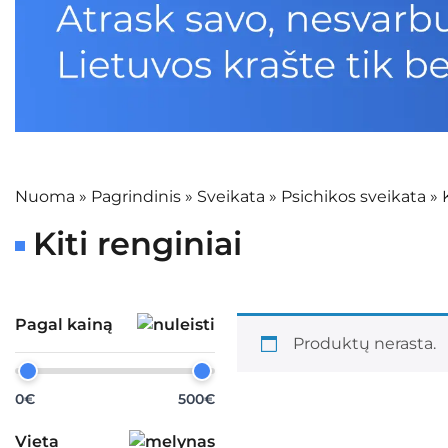
Nuoma
»
Pagrindinis
»
Sveikata
»
Psichikos sveikata
»
Kiti renginiai
Pagal kainą
Produktų nerasta.
0€
500€
Vieta