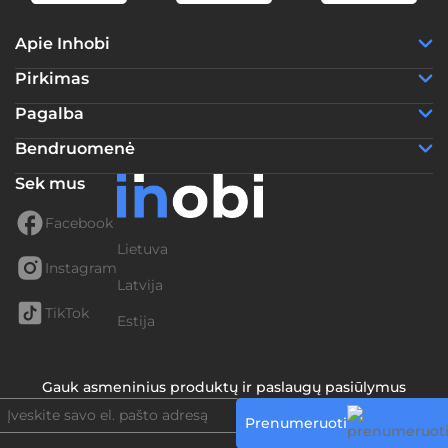
Apie Inhobi
Pirkimas
Pagalba
Bendruomenė
Sek mus
Facebook
Lietuva
Instagram
Latvija
TikTok
Estija
Gauk asmeninius produktų ir paslaugų pasiūlymus
Prenumeruoti