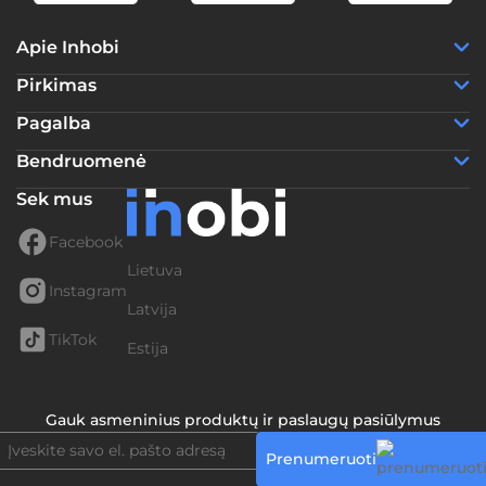
Apie Inhobi
Pirkimas
Pagalba
Bendruomenė
Sek mus
Facebook
Lietuva
Instagram
Latvija
TikTok
Estija
Gauk asmeninius produktų ir paslaugų pasiūlymus
Prenumeruoti