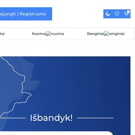
0
sijungti | Registruotis
Nuoma
Renginiai