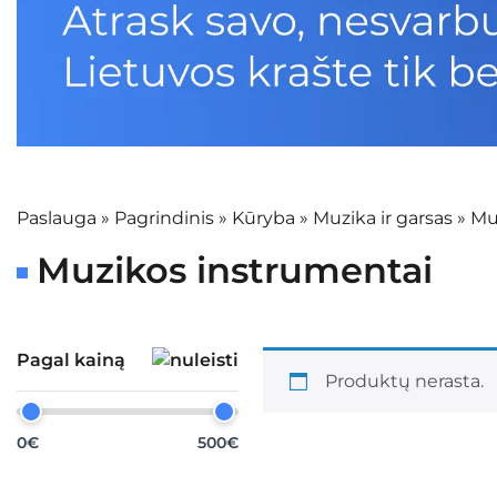
Paslauga
»
Pagrindinis
»
Kūryba
»
Muzika ir garsas
»
Mu
Muzikos instrumentai
Pagal kainą
Produktų nerasta.
0€
500€