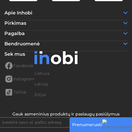
Apie Inhobi
Pirkimas
Pagalba
Bendruomenė
Sek mus
Facebook
Lietuva
Instagram
Latvija
TikTok
Estija
Gauk asmeninius produktų ir paslaugų pasiūlymus
Prenumeruoti