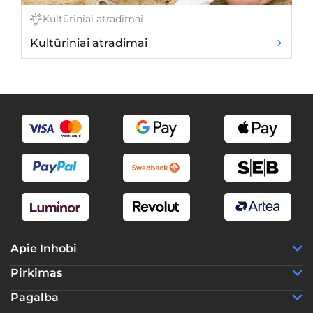
Kultūriniai atradimai
Kultūriniai atradimai
Ko
Apie Inhobi
Pirkimas
Pagalba