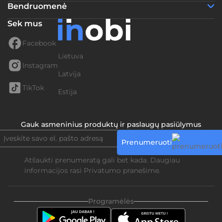
Bendruomenė
Sek mus
Facebook
Lietuva
Instagram
Latvija
TikTok
Estija
Gauk asmeninius produktų ir paslaugų pasiūlymus
Prenumeruoti
Atšaukti prenumeratą gali bet kada. Daugiau
informacijos rasi
Privatumo pranešime.
Programėlės