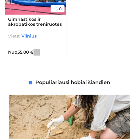
0
Gimnastikos ir
akrobatikos treniruotės
Vieta:
Vilnius
Nuo
55,00
€
Populiariausi hobiai šiandien