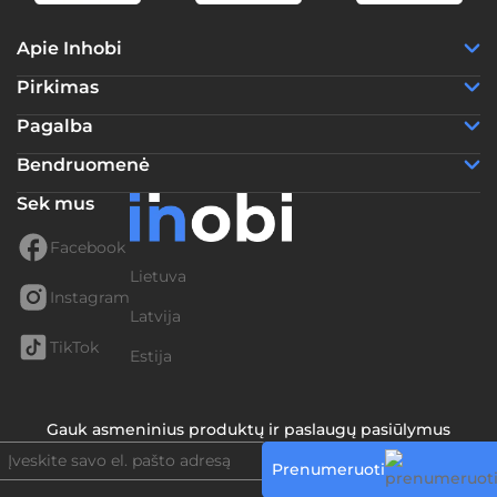
Apie Inhobi
Pirkimas
Pagalba
Bendruomenė
Sek mus
Facebook
Lietuva
Instagram
Latvija
TikTok
Estija
Gauk asmeninius produktų ir paslaugų pasiūlymus
Prenumeruoti