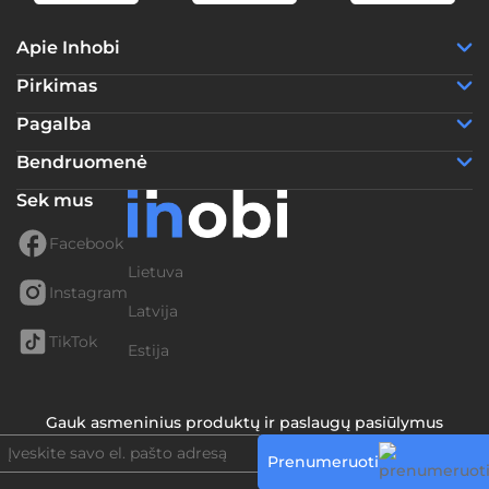
Apie Inhobi
Pirkimas
Pagalba
Bendruomenė
Sek mus
Facebook
Lietuva
Instagram
Latvija
TikTok
Estija
Gauk asmeninius produktų ir paslaugų pasiūlymus
Prenumeruoti