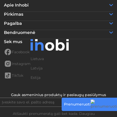
Apie Inhobi
Pirkimas
Pagalba
Bendruomenė
Sek mus
Facebook
Lietuva
Instagram
Latvija
TikTok
Estija
Gauk asmeninius produktų ir paslaugų pasiūlymus
Prenumeruoti
Atšaukti prenumeratą gali bet kada. Daugiau