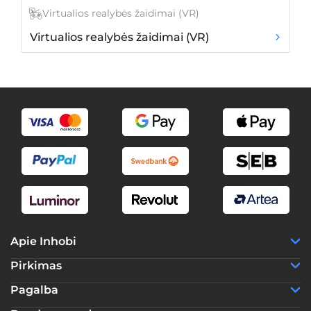
Virtualios realybės žaidimai (VR)
Virtualios realybės žaidimai (VR)
Ž
Apie Inhobi
Pirkimas
Pagalba