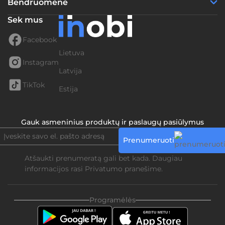
Bendruomenė
Sek mus
Facebook
Lietuva
Instagram
Latvija
TikTok
Estija
Gauk asmeninius produktų ir paslaugų pasiūlymus
Prenumeruoti
Atšaukti prenumeratą gali bet kada. Daugiau
informacijos rasi
Privatumo pranešime.
Programėlės