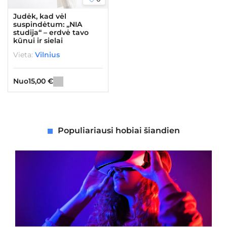
Judėk, kad vėl
suspindėtum: „NIA
studija“ – erdvė tavo
kūnui ir sielai
Vieta:
Vilnius
Nuo
15,00
€
Populiariausi hobiai šiandien