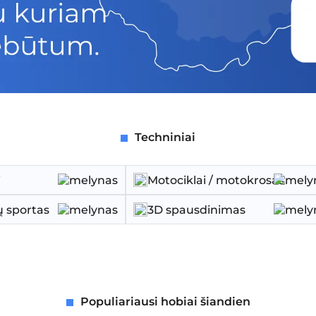
Techniniai
i
Motociklai / motokrosas
 sportas
3D spausdinimas
Populiariausi hobiai šiandien