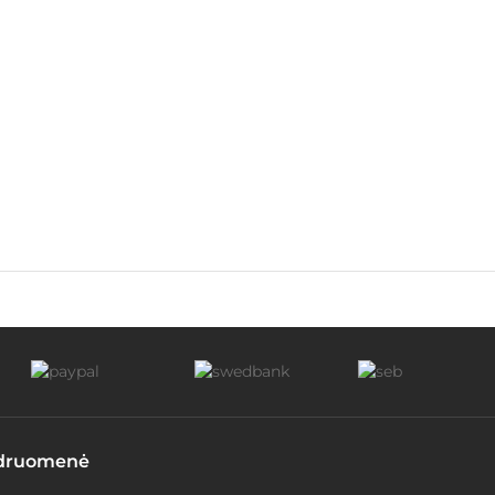
druomenė