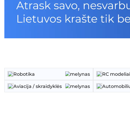
Robotika
RC modelia
Aviacija / skraidyklės
Automobilių