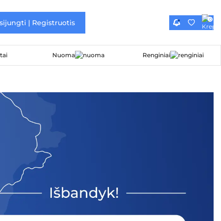
0
sijungti | Registruotis
Nuoma
Renginiai