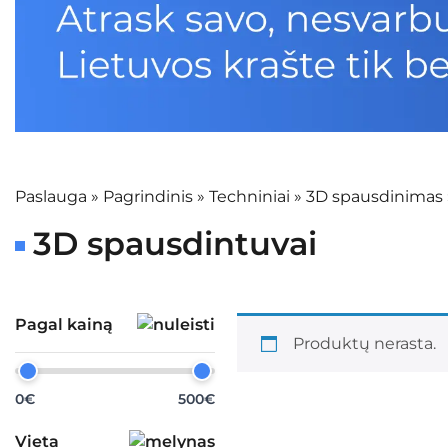
Paslauga
»
Pagrindinis
»
Techniniai
»
3D spausdinimas
3D spausdintuvai
Pagal kainą
Produktų nerasta.
0€
500€
Vieta