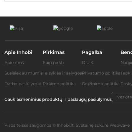
Apie Inhobi
Pirkimas
Pagalba
Ben
Apie mus
Kaip pirkti
D.U.K.
Nauji
Susisiek su mumis
Taisyklės ir sąlygos
Privatumo politika
Tapk 
Darbo pasiūlymai
Pirkimo politika
Grąžinimo politika
Pasky
Gauk asmeninius produktų ir paslaugų pasiūlymus
Visos teisės saugomos © Inhobi.lt. Svetainę sukūrė
Webwave