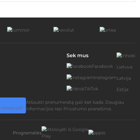
Sek mus
Facebook
Lietuva
Instagram
Latvija
TikTok
Estija
Atšaukti prenumeratą gali bet kada. Daugiau
informacijos rasi
Privatumo pranešime.
Programėlės