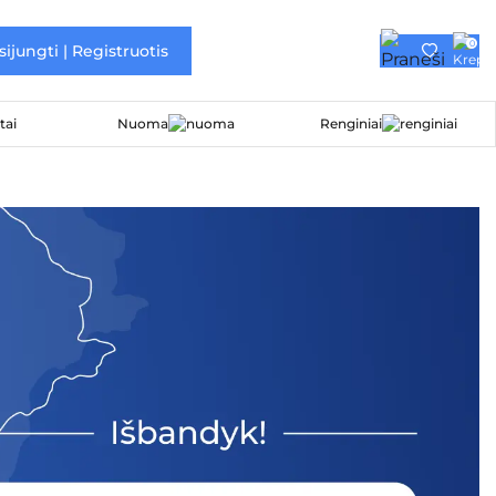
0
sijungti | Registruotis
Nuoma
Renginiai