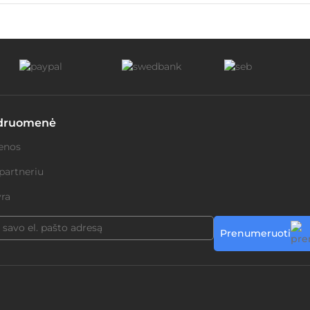
druomenė
enos
partneriu
ra
Prenumeruoti