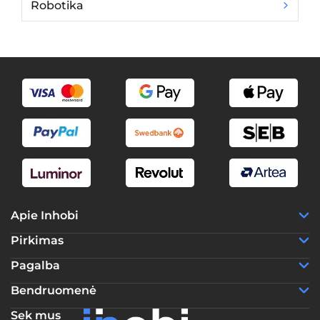
Robotika
Ki
Apie Inhobi
Pirkimas
Pagalba
Bendruomenė
Sek mus