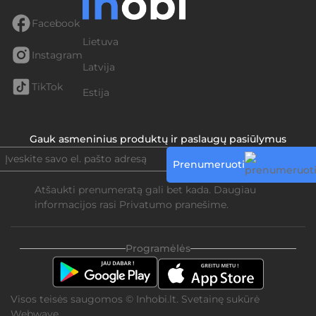
Facebook
Lietuva
Instagram
Latvija
TikTok
Estija
Gauk asmeninius produktų ir paslaugų pasiūlymus
Prenumeruoti
Atšaukti prenumeratą gali bet kada. Daugiau
informacijos rasi
Privatumo pranešime.
Programėlės
Visos teisės saugomos © Inhobi.lt. Svetainę sukūrė
Webwave