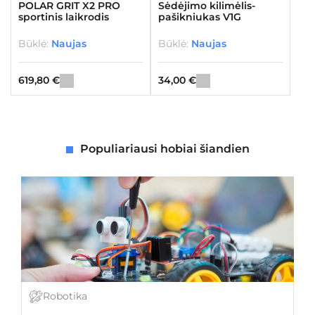
POLAR GRIT X2 PRO
Sėdėjimo kilimėlis-
sportinis laikrodis
pašikniukas V1G
Būklė:
Naujas
Būklė:
Naujas
619,80
€
34,00
€
Populiariausi hobiai šiandien
Robotika