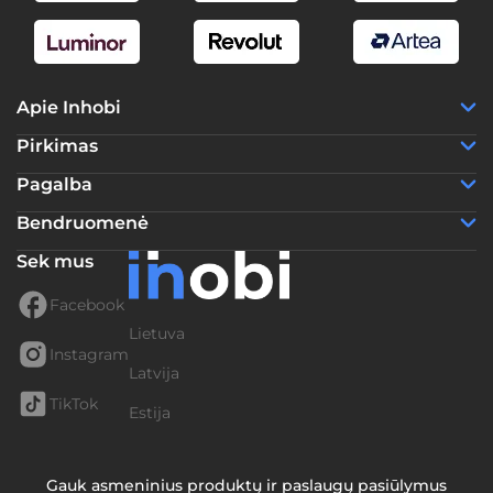
Apie Inhobi
Pirkimas
Pagalba
Bendruomenė
Sek mus
Facebook
Lietuva
Instagram
Latvija
TikTok
Estija
Gauk asmeninius produktų ir paslaugų pasiūlymus