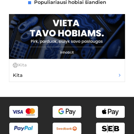
Populiariausi hobiai šiandien
Kita
Kita
V