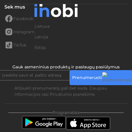
Sek mus
Facebook
Lietuva
Instagram
Latvija
TikTok
Estija
Gauk asmeninius produktų ir paslaugų pasiūlymus
Prenumeruoti
Atšaukti prenumeratą gali bet kada. Daugiau
informacijos rasi
Privatumo pranešime.
Programėlės