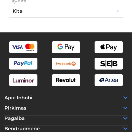
Kita
Kita
So
Apie Inhobi
Pirkimas
Pagalba
Bendruomenė