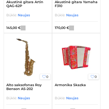
Akustinė gitara Artin
Akustinė gitara Yamaha
QAG-62P
F310
Būklė:
Naujas
Būklė:
Naujas
145,00
€
170,00
€
0
0
Alto saksofonas Roy
Armonika Skazka
Benson AS-202
Būklė:
Naujas
Būklė:
Naujas