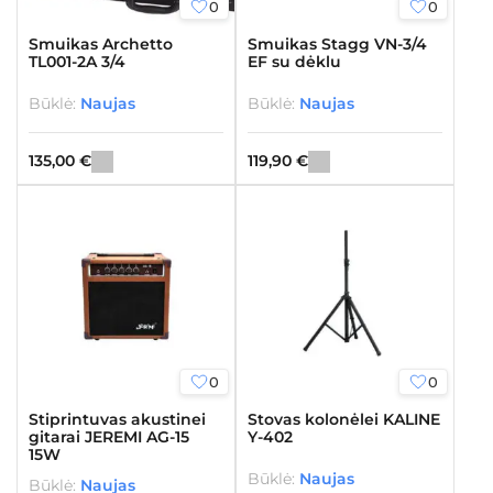
0
0
Smuikas Archetto
Smuikas Stagg VN-3/4
TL001-2A 3/4
EF su dėklu
Būklė:
Naujas
Būklė:
Naujas
135,00
€
119,90
€
0
0
Stiprintuvas akustinei
Stovas kolonėlei KALINE
gitarai JEREMI AG-15
Y-402
15W
Būklė:
Naujas
Būklė:
Naujas