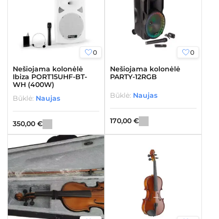
0
0
Nešiojama kolonėlė
Nešiojama kolonėlė
Ibiza PORT15UHF-BT-
PARTY-12RGB
WH (400W)
Būklė:
Naujas
Būklė:
Naujas
170,00
€
350,00
€