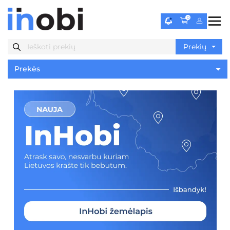
0
Prekės