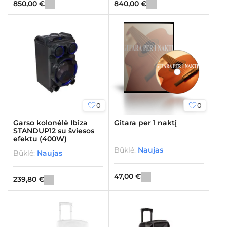
850,00
€
840,00
€
0
0
Garso kolonėlė Ibiza
Gitara per 1 naktį
STANDUP12 su šviesos
efektu (400W)
Būklė:
Naujas
Būklė:
Naujas
47,00
€
239,80
€