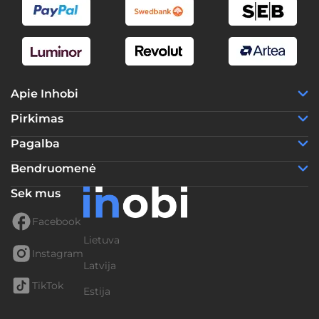
Apie Inhobi
Pirkimas
Pagalba
Bendruomenė
Sek mus
Facebook
Lietuva
Instagram
Latvija
TikTok
Estija