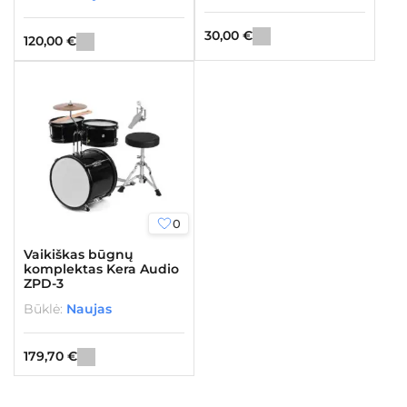
30,00
€
120,00
€
0
Vaikiškas būgnų
komplektas Kera Audio
ZPD-3
Būklė:
Naujas
179,70
€