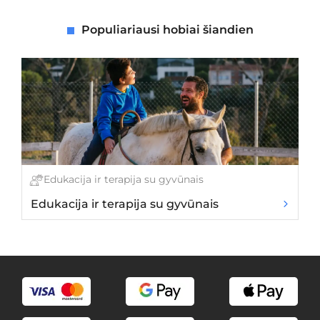
Populiariausi hobiai šiandien
Edukacija ir terapija su gyvūnais
Edukacija ir terapija su gyvūnais
Gy