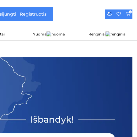
0
sijungti | Registruotis
Nuoma
Renginiai