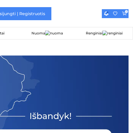
0
sijungti | Registruotis
Nuoma
Renginiai