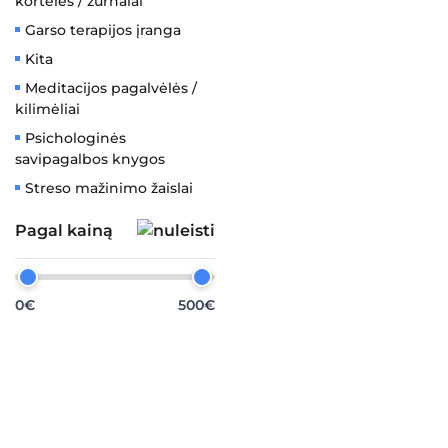
kortelės / žurnalai
Garso terapijos įranga
Kita
Meditacijos pagalvėlės /
kilimėliai
Psichologinės
savipagalbos knygos
Streso mažinimo žaislai
Pagal kainą
0€
500€