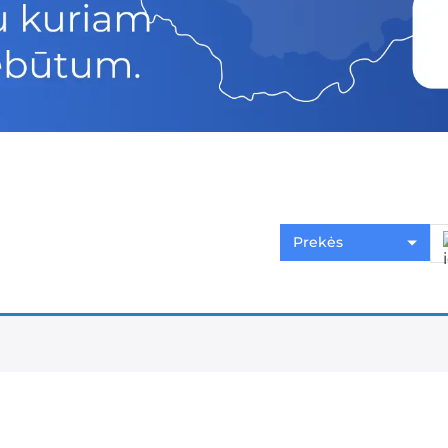
a
Prekės