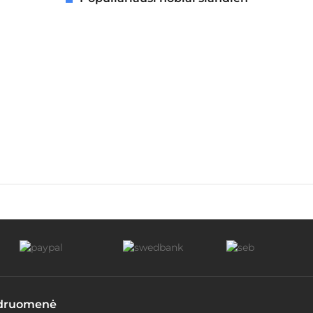
druomenė