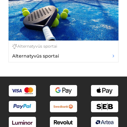
Alternatyvūs sportai
Alternatyvūs sportai
A