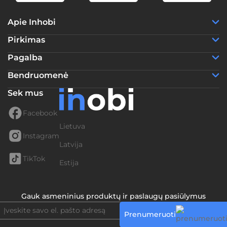
Apie Inhobi
Pirkimas
Pagalba
Bendruomenė
Sek mus
Facebook
Lietuva
Instagram
Latvija
TikTok
Estija
Gauk asmeninius produktų ir paslaugų pasiūlymus
Prenumeruoti