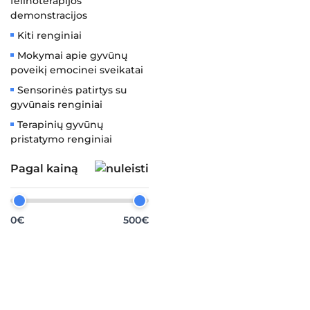
felinoterapijos
demonstracijos
Kiti renginiai
Mokymai apie gyvūnų
poveikį emocinei sveikatai
Sensorinės patirtys su
gyvūnais renginiai
Terapinių gyvūnų
pristatymo renginiai
Pagal kainą
0€
500€