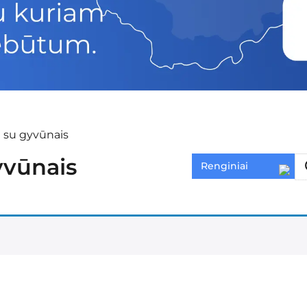
a su gyvūnais
gyvūnais
Renginiai