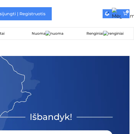
0
sijungti | Registruotis
Nuoma
Renginiai