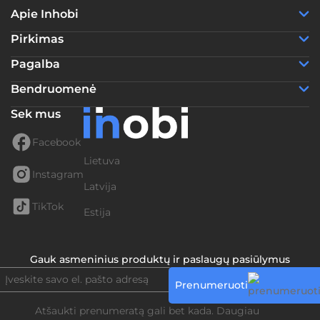
Apie Inhobi
Pirkimas
Pagalba
Bendruomenė
Sek mus
Facebook
Lietuva
Instagram
Latvija
TikTok
Estija
Gauk asmeninius produktų ir paslaugų pasiūlymus
Prenumeruoti
Atšaukti prenumeratą gali bet kada. Daugiau