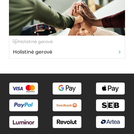
Holistinė gerovė
Holistinė gerovė
So