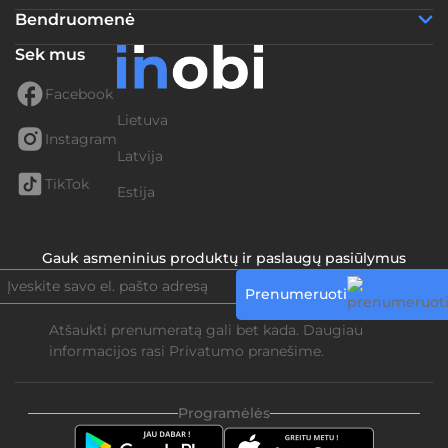
Bendruomenė
Sek mus
Facebook
Lietuva
Instagram
Latvija
TikTok
Estija
Gauk asmeninius produktų ir paslaugų pasiūlymus
Prenumeruoti
Atšaukti prenumeratą gali bet kada. Daugiau
informacijos rasi
Privatumo pranešime.
Programėlės