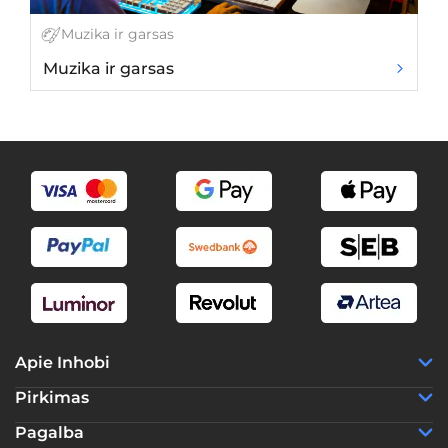
Muzika ir garsas
Muzika ir garsas
Ho
Apie Inhobi
Pirkimas
Pagalba