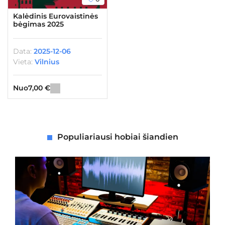
Kalėdinis Eurovaistinės
bėgimas 2025
Data:
2025-12-06
Vieta:
Vilnius
Nuo
7,00
€
Populiariausi hobiai šiandien