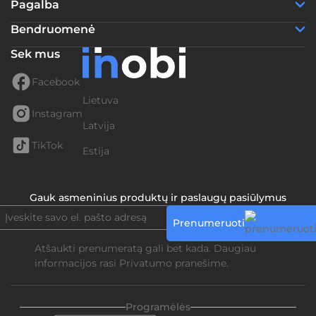
Pagalba
Bendruomenė
Sek mus
Facebook
Lietuva
Instagram
Latvija
TikTok
Estija
Gauk asmeninius produktų ir paslaugų pasiūlymus
Prenumeruoti
Atšaukti prenumeratą gali bet kada. Daugiau
informacijos rasi
Privatumo pranešime.
Programėlės