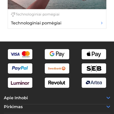
Technologiniai pomėgiai
Technologiniai pomėgiai
R
Apie Inhobi
Pirkimas