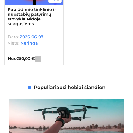
Paplūdimio tinklinio ir
nuostabių patyrimų
stovykla Nidoje
suagusiems
Data:
2026-06-07
Vieta:
Neringa
Nuo
250,00
€
Populiariausi hobiai šiandien