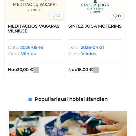
0
0
MEDITACIJOS VAKARAS
SINTEZ JOGA MOTERIMS
VILNIUJE
Data:
2026-05-16
Data:
2026-04-21
Vieta:
Vilnius
Vieta:
Vilnius
Nuo
30,00
€
Nuo
18,00
€
Populiariausi hobiai šiandien