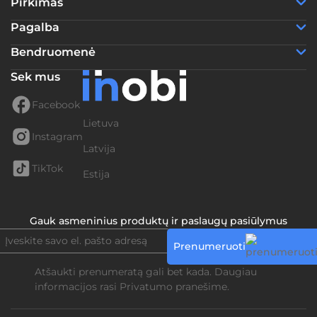
Pirkimas
Pagalba
Bendruomenė
Sek mus
Facebook
Lietuva
Instagram
Latvija
TikTok
Estija
Gauk asmeninius produktų ir paslaugų pasiūlymus
Prenumeruoti
Atšaukti prenumeratą gali bet kada. Daugiau
informacijos rasi
Privatumo pranešime.