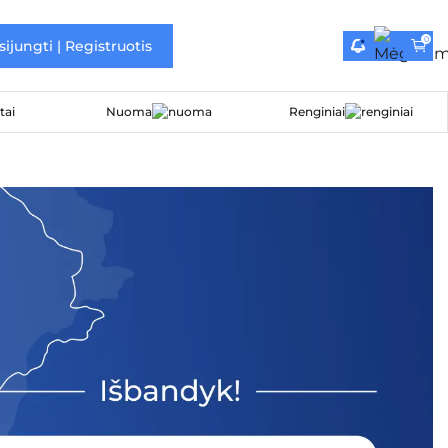
0
sijungti | Registruotis
Nuoma
Renginiai