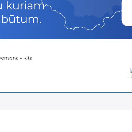
yvensena
»
Kita