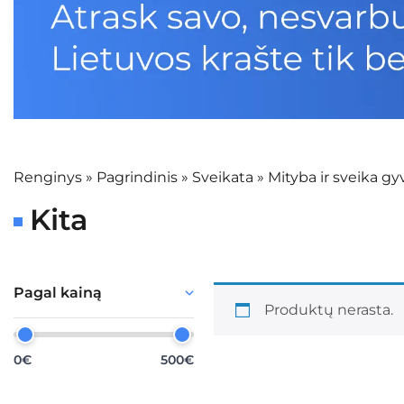
Renginys
»
Pagrindinis
»
Sveikata
»
Mityba ir sveika g
Kita
Pagal kainą
Produktų nerasta.
0€
500€