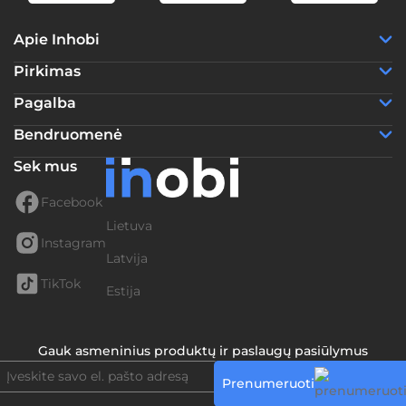
Apie Inhobi
Pirkimas
Pagalba
Bendruomenė
Sek mus
Facebook
Lietuva
Instagram
Latvija
TikTok
Estija
Gauk asmeninius produktų ir paslaugų pasiūlymus
Prenumeruoti