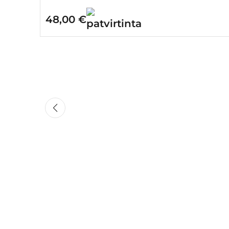
48,00
€
Vieta:
Vilnius
20,00
€