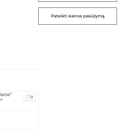
Pateikti kainos pasiūlymą
0
“
DOMINO teatras | premjera KAKĖ MAKĖ 