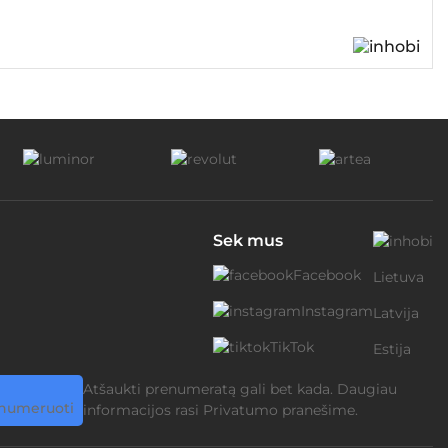
Sek mus
Facebook
Lietuva
Instagram
Latvija
TikTok
Estija
Atšaukti prenumeratą gali bet kada. Daugiau
informacijos rasi
Privatumo pranešime.