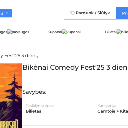
Parduok / Siūlyk
Pri
ugos
Kuponai
Bilietai
 Fest’25 3 dienų
Bikėnai Comedy Fest’25 3 die
Savybės:
Pasiūlymo tipas:
Kategorija:
Bilietas
Gamtoje > Kit