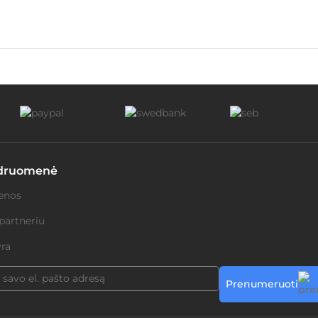
druomenė
enos
partneriu
ra
Prenumeruoti