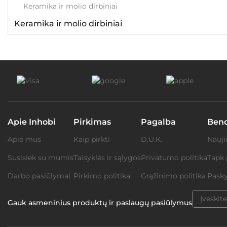
Keramika ir molio dirbiniai
Keramika ir molio dirbiniai
Apie Inhobi
Pirkimas
Pagalba
Ben
Apie mus
Kaip pirkti
D.U.K.
Nauji
Susisiek su mumis
Taisyklės ir sąlygos
Privatumo politika
Tapk 
Darbo pasiūlymai
Pirkimo politika
Grąžinimo politika
Pasky
Gauk asmeninius produktų ir paslaugų pasiūlymus