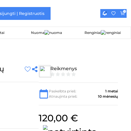
0
sijungti | Registruotis
Nuoma
Renginiai
nų
Reikmenys
0
iš
5
Paskelbta prieš:
1 metai
Atnaujinta prieš:
10 mėnesių
a
120,00
€