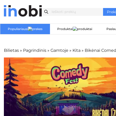
Populiariausi
Produktai
Pasla
Bilietas
»
Pagrindinis
»
Gamtoje
»
Kita
»
Bikėnai Comedy