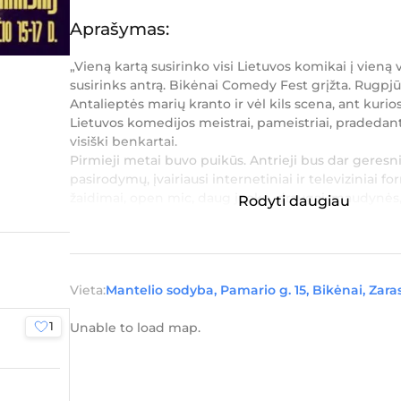
Aprašymas:
„Vieną kartą susirinko visi Lietuvos komikai į vieną 
susirinks antrą. Bikėnai Comedy Fest grįžta. Rugpjū
Antalieptės marių kranto ir vėl kils scena, ant kurio
Lietuvos komedijos meistrai, pameistriai, pradedantys
visiški benkartai.
Pirmieji metai buvo puikūs. Antrieji bus dar geresn
pasirodymų, įvairiausi internetiniai ir televiziniai fo
žaidimai, open mic, daug juoko, draugai, maudynės
Rodyti daugiau
telef...
Vieta:
Mantelio sodyba, Pamario g. 15, Bikėnai, Zaras
1
Unable to load map.