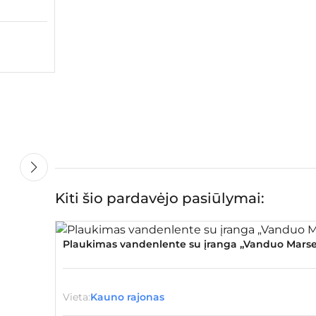
Kiti šio pardavėjo pasiūlymai:
Plaukimas vandenlente su įranga „Vanduo Marse
Premjera! Dinozaurai ČIA
Vieta:
Kauno rajonas