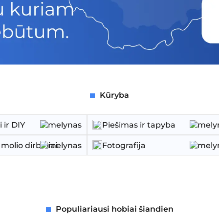
Kūryba
 ir DIY
Piešimas ir tapyba
molio dirbiniai
Fotografija
Populiariausi hobiai šiandien