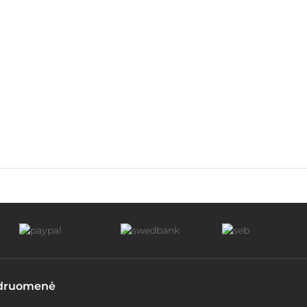
druomenė