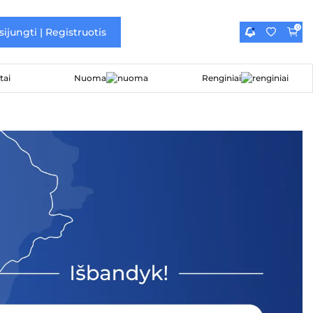
0
sijungti | Registruotis
Nuoma
Renginiai