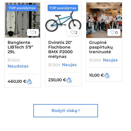
TOP pasiūlymas
TOP pasiūlymas
1
2
0
Banglente
Dviratis 20″
Grupinė
LIBTech 5’9”
Fischbone
paspirtukų
29L
BMX P2000
treniruotė
mėlynas
Būklė:
Būklė:
Naujas
Būklė:
Naujas
Naudotas
10,00
€
230,00
€
460,00
€
Rodyti viską