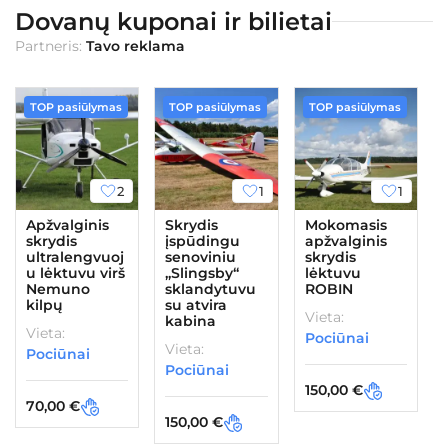
Dovanų kuponai ir bilietai
Partneris:
Tavo reklama
TOP pasiūlymas
TOP pasiūlymas
TOP pasiūlymas
2
1
1
Apžvalginis
Skrydis
Mokomasis
skrydis
įspūdingu
apžvalginis
ultralengvuoj
senoviniu
skrydis
u lėktuvu virš
„Slingsby“
lėktuvu
Nemuno
sklandytuvu
ROBIN
kilpų
su atvira
Vieta:
kabina
Vieta:
Pociūnai
Vieta:
Pociūnai
Pociūnai
150,00
€
70,00
€
150,00
€