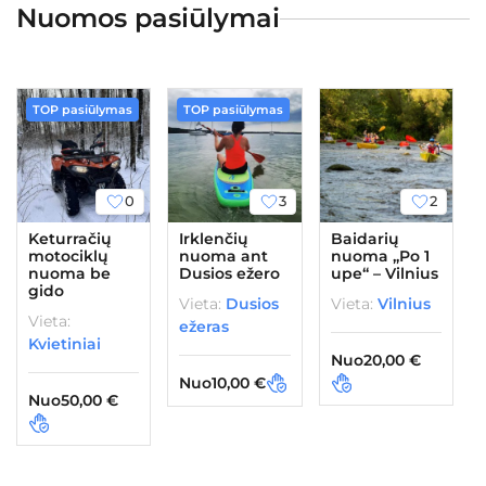
Nuomos pasiūlymai
TOP pasiūlymas
TOP pasiūlymas
0
3
2
Keturračių
Irklenčių
Baidarių
motociklų
nuoma ant
nuoma „Po 1
nuoma be
Dusios ežero
upe“ – Vilnius
gido
Vieta:
Dusios
Vieta:
Vilnius
Vieta:
ežeras
Kvietiniai
Nuo
20,00
€
Nuo
10,00
€
Nuo
50,00
€