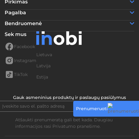
Pirkimas
Pagalba
Bendruomenė
Sek mus
Facebook
Lietuva
Instagram
Latvija
TikTok
Estija
Gauk asmeninius produktų ir paslaugų pasiūlymus
Prenumeruoti
Atšaukti prenumeratą gali bet kada. Daugiau
informacijos rasi
Privatumo pranešime.