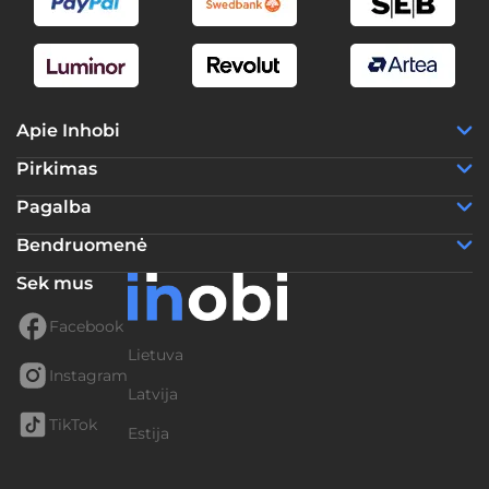
Apie Inhobi
Pirkimas
Pagalba
Bendruomenė
Sek mus
Facebook
Lietuva
Instagram
Latvija
TikTok
Estija