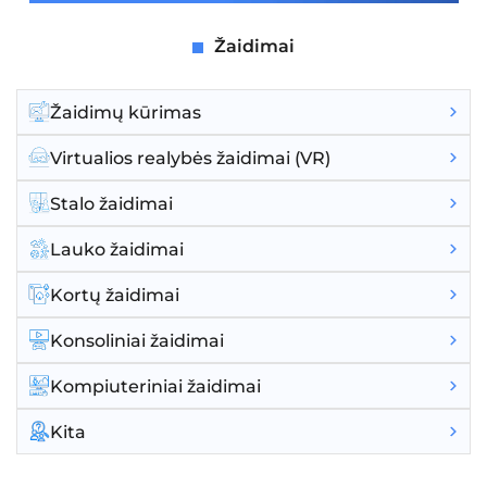
Žaidimai
Žaidimų kūrimas
Virtualios realybės žaidimai (VR)
Stalo žaidimai
Lauko žaidimai
Kortų žaidimai
Konsoliniai žaidimai
Kompiuteriniai žaidimai
Kita